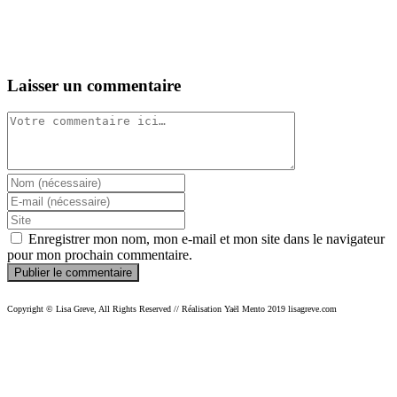
Laisser un commentaire
Comment
Enter
your
Enter
name
your
Enter
or
email
your
Enregistrer mon nom, mon e-mail et mon site dans le navigateur
username
address
website
pour mon prochain commentaire.
to
to
URL
comment
comment
(optional)
Copyright © Lisa Greve, All Rights Reserved // Réalisation Yaël Mento 2019 lisagreve.com